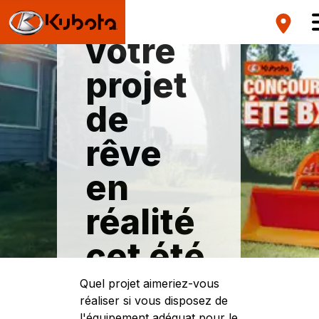
ormez
votre
projet
de
rêve
en
réalité
cet été
Quel projet aimeriez-vous
Gagnez un tracteur
réaliser si vous disposez de
compact Kubota BX
l'équipement adéquat pour le