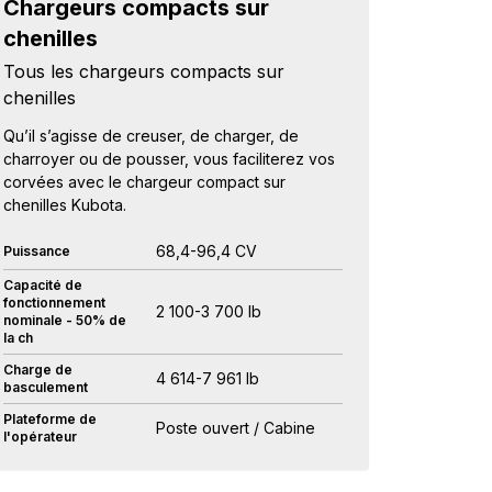
Chargeurs compacts sur
chenilles
Tous les chargeurs compacts sur
chenilles
Qu’il s’agisse de creuser, de charger, de
charroyer ou de pousser, vous faciliterez vos
corvées avec le chargeur compact sur
chenilles Kubota.
68,4-96,4 CV
Puissance
Capacité de
fonctionnement
2 100-3 700 lb
nominale - 50% de
la ch
Charge de
4 614-7 961 lb
basculement
Plateforme de
Poste ouvert / Cabine
l'opérateur