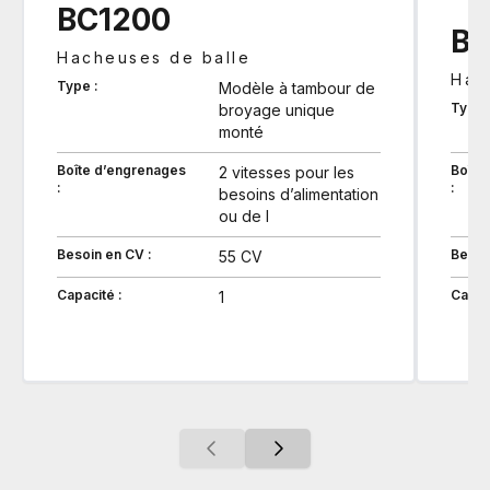
BC1200
BC
Hacheuses de balle
Hac
Type :
Modèle à tambour de
Type 
broyage unique
monté
Boîte d’engrenages
Boîte
2 vitesses pour les
:
:
besoins d’alimentation
ou de l
Besoin en CV :
Besoi
55 CV
Capacité :
Capaci
1