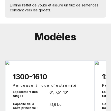
Élimine l’effet de voûte et assure un flux de semences
constant vers les godets.
Modèles
1300-1610
13
Perceuse à roue d'extrémité
Per
Espacement des
Espac
6", 7,5", 10"
rangs :
rangs 
Capacité de la
Capac
41,6 bu
boîte principale :
boîte 