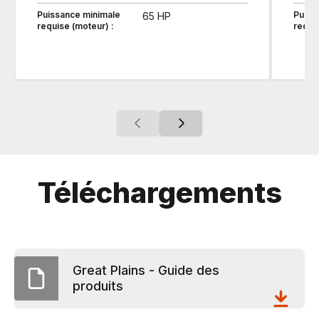
Puissance minimale
Puiss
65 HP
requise (moteur) :
requis
Téléchargements
Great Plains - Guide des
produits