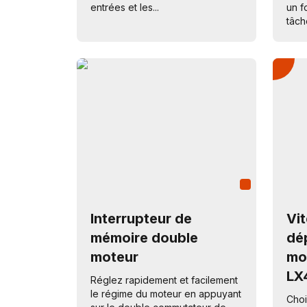
entrées et les...
un f
tâch
Interrupteur de
Vi
mémoire double
dé
moteur
mo
LX
Réglez rapidement et facilement
le régime du moteur en appuyant
Choi