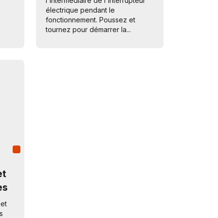
l'intermédiaire de l'interrupteur
électrique pendant le
fonctionnement. Poussez et
tournez pour démarrer la...
et
es
 et
s