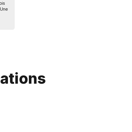
ois
. Une
ations