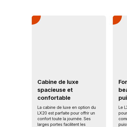
Cabine de luxe
Fo
spacieuse et
be
confortable
pu
La cabine de luxe en option du
Le L
LX20 est parfaite pour offrir un
pour
confort toute la journée. Ses
comm
larges portes facilitent les
puis