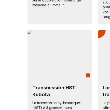
sur le double commutateur de
26, 
mémoire du moteur.
pour
vos 
l’au
Transmission HST
La
Kubota
tra
La transmission hydrostatique
La p
(HST) à 3 gammes, sans
offr