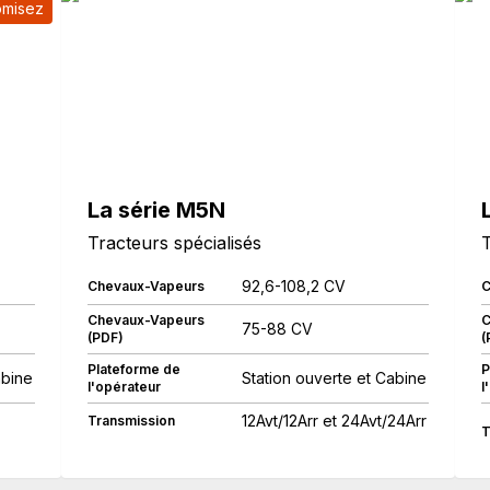
omisez
La série M5N
Tracteurs spécialisés
T
92,6-108,2 CV
Chevaux-Vapeurs
C
Chevaux-Vapeurs
C
75-88 CV
(PDF)
(
Plateforme de
P
abine
Station ouverte et Cabine
l'opérateur
l
12Avt/12Arr et 24Avt/24Arr
Transmission
T