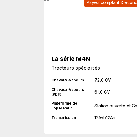
Payez comptant & écon
La série M4N
Tracteurs spécialisés
72,6 CV
Chevaux-Vapeurs
Chevaux-Vapeurs
61,0 CV
(PDF)
Plateforme de
Station ouverte et C
l'opérateur
12Avt/12Arr
Transmission