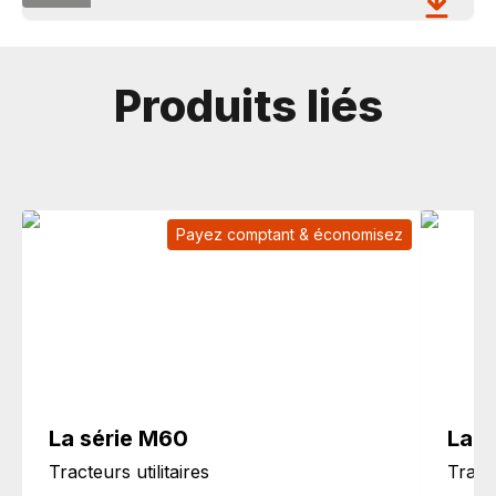
Produits liés
Payez comptant & économisez
La série M60
La s
Tracteurs utilitaires
Tracte