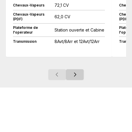
72,1 CV
Chevaux-Vapeurs
Chevau
Chevaux-Vapeurs
Chevau
62,0 CV
(PDF)
(PDF)
Plateforme de
Platef
Station ouverte et Cabine
l'opérateur
l'opéra
8Avt/8Arr et 12Avt/12Arr
Transmission
Transm