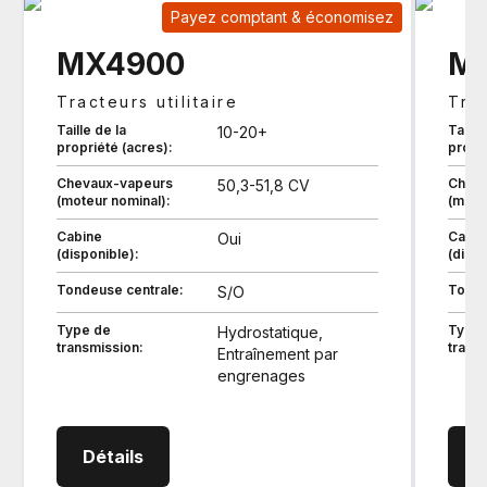
Payez comptant & économisez
MX4900
M
Tracteurs utilitaire
Trac
Taille de la
Taille
10-20+
propriété (acres):
propri
Chevaux-vapeurs
Cheva
50,3-51,8 CV
(moteur nominal):
(mote
Cabine
Cabin
Oui
(disponible):
(dispo
Tondeuse centrale:
Tonde
S/O
Type de
Type 
Hydrostatique,
transmission:
trans
Entraînement par
engrenages
MX4900 Tracteurs utilitaire
Détails
D