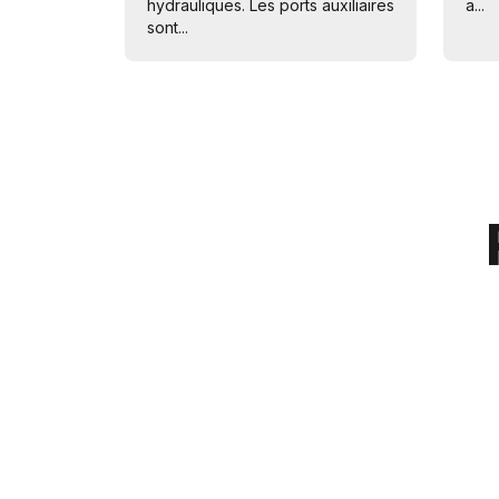
hydrauliques. Les ports auxiliaires
a...
sont...