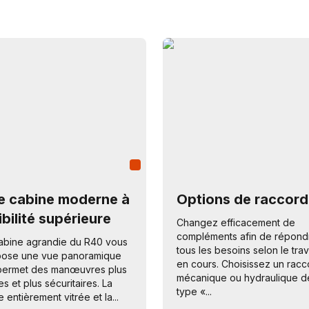
e cabine moderne à
Options de raccord
ibilité supérieure
Changez efficacement de
compléments afin de répond
abine agrandie du R40 vous
tous les besoins selon le trav
pose une vue panoramique
en cours. Choisissez un racc
permet des manœuvres plus
mécanique ou hydraulique d
les et plus sécuritaires. La
type «...
e entièrement vitrée et la...