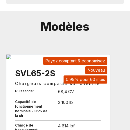
Modèles
Payez comptant & économisez
Nouveau
SVL65-2S
0.99% pour 60 mois
Chargeurs compacts sur chenille
Puissance:
68,4 CV
Capacité de
2 100 lb
fonctionnement
nominale - 35% de
la ch
Charge de
4 614 lbf
basculement: