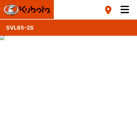
SVL65-2S