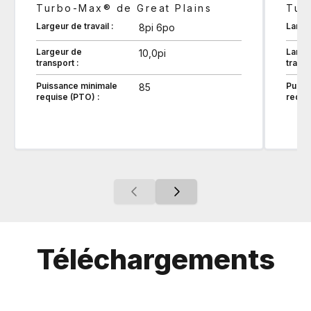
Turbo-Max® de Great Plains
Tur
Largeur de travail :
Largeu
8pi 6po
Largeur de
Large
10,0pi
transport :
transp
Puissance minimale
Puiss
85
requise (PTO) :
requi
Téléchargements