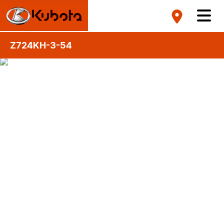
Z724KH-3-54