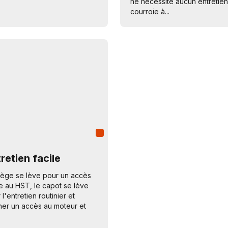
ne nécessite aucun entretien
courroie à...
retien facile
iège se lève pour un accès
le au HST, le capot se lève
 l'entretien routinier et
er un accès au moteur et