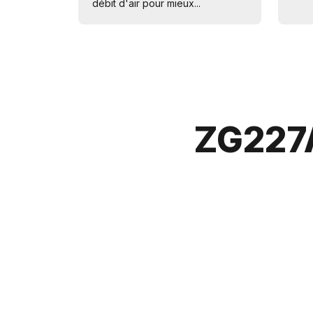
débit d'air pour mieux...
ZG227A