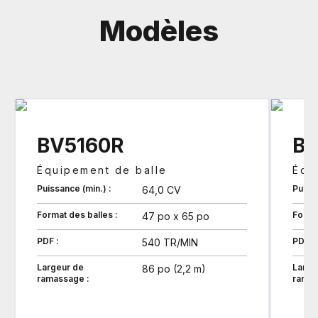
Modèles
BV5160R
BV
Équipement de balle
Équ
Puissance (min.) :
Puissa
64,0 CV
Format des balles :
Format
47 po x 65 po
PDF :
PDF :
540 TR/MIN
Largeur de
Large
86 po (2,2 m)
ramassage :
ramas