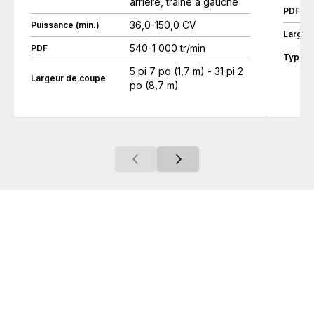
arrière, traîné à gauche
PDF
36,0-150,0 CV
Puissance (min.)
Largeu
540-1 000 tr/min
PDF
Type
5 pi 7 po (1,7 m) - 31 pi 2
Largeur de coupe
po (8,7 m)