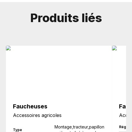
Produits liés
Faucheuses
Fauc
Accessoires agricoles
Acces
Montage,tracteur,papillon
Régim
Type