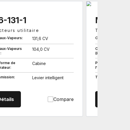
-131-1
M6-141-
cteurs utilitaire
Tracteurs util
aux-Vapeurs:
Chevaux-Vapeurs:
131,6 CV
aux-Vapeurs
Chevaux-Vapeurs
104,0 CV
:
(PDF):
eforme de
Plateforme de
Cabine
rateur:
l'opérateur:
smission:
Transmission:
Levier intelligent
M61311 Tracteurs utilitaire
M6141
étails
Compare
Détails