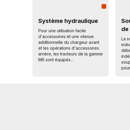
Système hydraulique
So
de 
Pour une utilisation facile
d'accessoires et une vitesse
La s
additionnelle du chargeur avant
indi
et les opérations d'accessoires
débi
arrière, les tracteurs de la gamme
indé
M6 sont équipés...
soup
pour