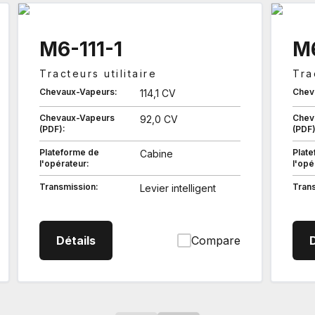
M6-111-1
M6
Tracteurs utilitaire
Tra
Chevaux-Vapeurs:
Chev
114,1 CV
Chevaux-Vapeurs
Chev
92,0 CV
(PDF):
(PDF)
Plateforme de
Plat
Cabine
l'opérateur:
l'opé
Transmission:
Tran
Levier intelligent
M61111 Tracteurs utilitaire
Détails
Compare
D