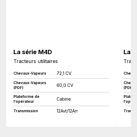
La série M4D
La s
Tracteurs utilitaires
Tract
72,1 CV
Chevaux-Vapeurs
Chevau
Chevaux-Vapeurs
Chevau
60,0 CV
(PDF)
(PDF)
Plateforme de
Platef
Cabine
l'opérateur
l'opéra
12Avt/12Arr
Transmission
Transm