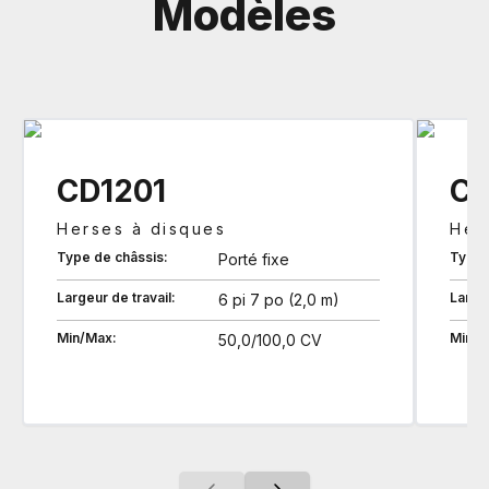
Modèles
CD1201
CD
Herses à disques
Her
Type de châssis:
Type 
Porté fixe
Largeur de travail:
Largeu
6 pi 7 po (2,0 m)
Min/Max:
Min/M
50,0/100,0 CV