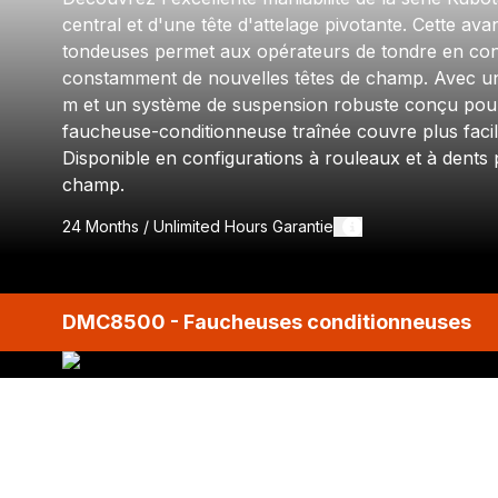
central et d'une tête d'attelage pivotante. Cette a
tondeuses permet aux opérateurs de tondre en cont
constamment de nouvelles têtes de champ. Avec une
m et un système de suspension robuste conçu pour u
faucheuse-conditionneuse traînée couvre plus faci
Disponible en configurations à rouleaux et à dents
champ.
24 Months / Unlimited Hours
Garantie
DMC8500 - Faucheuses conditionneuses