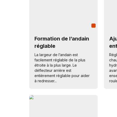
Formation de l’andain
Aj
réglable
ent
La largeur de l’andain est
Régl
facilement réglable de la plus
chau
étroite à la plus large. Le
hydr
déflecteur arrière est
avan
entièrement réglable pour aider
ense
à redresser...
roul