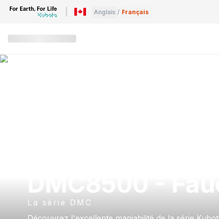
Anglais
/
Français
DMC8500 - Fau
La série DMC
Découvrez l'excellente maniabilité de la série Kub