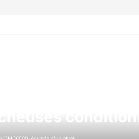
cheuses conditio
ota DMC8500, équipée d'un pivot