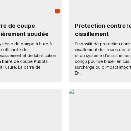
rre de coupe
Protection contre l
tièrement soudée
cisaillement
ystème de pompe à huile à
Dispositif de protection contr
e efficacité de
cisaillement des roues dent
oidissement et de lubrification
et du système d’entraînemen
a barre de coupe Kubota
conçu pour se briser en cas
t l’usure. La barre de...
surcharge ou d’impact import
En...