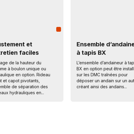
ustement et
Ensemble d’andain
retien faciles
à tapis BX
age de la hauteur du
L’ensemble d’andaineur à tap
me à boulon unique ou
BX en option peut être instal
aulique en option. Rideau
sur les DMC traînées pour
t et capot pivotants,
déposer un andain sur un aut
mble de séparation des
créant ainsi des andains...
eaux hydrauliques en...