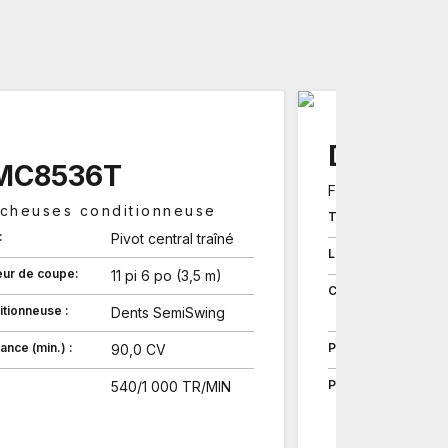
DMC853
MC8536T
Faucheuses c
cheuses conditionneuse
Type:
:
Pivot central traîné
Largeur de coupe:
eur de coupe:
11 pi 6 po (3,5 m)
Conditionneuse :
tionneuse :
Dents SemiSwing
ance (min.) :
Puissance (min.) :
90,0 CV
PDF:
540/1 000 TR/MIN