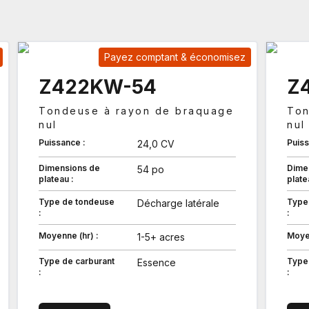
Payez comptant & économisez
Z422KW-54
Z
Tondeuse à rayon de braquage
Ton
nul
nul
Puissance :
Puiss
24,0 CV
Dimensions de
Dime
54 po
plateau :
plate
Type de tondeuse
Type
Décharge latérale
:
:
Moyenne (hr) :
Moyen
1-5+ acres
Type de carburant
Type
Essence
:
: