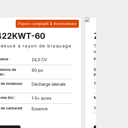
Payez comptant & économisez
Pay
422KWT-60
Z452KW
deuse à rayon de braquage
Tondeuse à 
nul
ance :
Puissance :
24,0 CV
nsions de
Dimensions de
60 po
au :
plateau :
 de tondeuse
Type de tondeuse
Décharge latérale
:
ne (hr) :
Moyenne (hr) :
1-5+ acres
 de carburant
Type de carburant
Essence
: