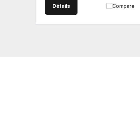
Z412KW48 Tondeuse à rayon
Détails
Compare