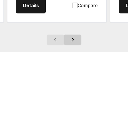
 de braquage nul
Z422KW54 Tondeuse à rayon de braqu
Détails
Compare
D