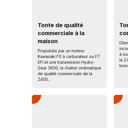
Tonte de qualité
To
commerciale à la
co
maison
Dite
inco
Propulsée par un moteur
à su
Kawasaki FS à carburateur ou FT
la Z
EFI et une transmission Hydro-
brev
Gear 3600, la chaîne cinématique
de qualité commerciale de la
Z400...