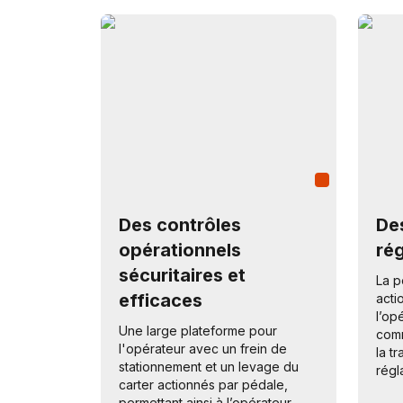
Des contrôles
De
opérationnels
ré
sécuritaires et
La p
efficaces
acti
l’op
Une large plateforme pour
comm
l'opérateur avec un frein de
la t
stationnement et un levage du
régla
carter actionnés par pédale,
permettant ainsi à l’opérateur