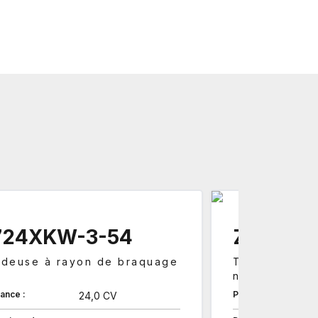
724XKW-3-54
Z725KH
deuse à rayon de braquage
Tondeuse à 
nul
ance :
Puissance :
24,0 CV