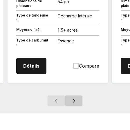
Dimensions de
Dime
54 po
plateau :
plate
Type de tondeuse
Type
Décharge latérale
:
:
Moyenne (hr) :
Moyen
1-5+ acres
Type de carburant
Type
Essence
:
:
yon de braquage nul
Z724KH354 Tondeuse à rayon de braq
Détails
Compare
D