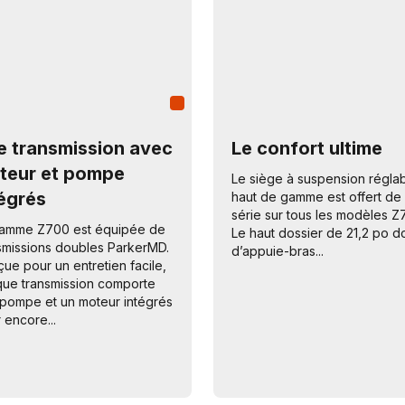
e transmission avec
Le confort ultime
teur et pompe
Le siège à suspension régla
tégrés
haut de gamme est offert de
série sur tous les modèles Z
gamme Z700 est équipée de
Le haut dossier de 21,2 po d
smissions doubles ParkerMD.
d’appuie-bras...
ue pour un entretien facile,
ue transmission comporte
pompe et un moteur intégrés
 encore...