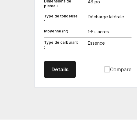
Dimensions de
48 po
plateau :
Type de tondeuse
Décharge latérale
:
Moyenne (hr) :
1-5+ acres
Type de carburant
Essence
:
Z724XKW348 Tondeuse à ra
Détails
Compare