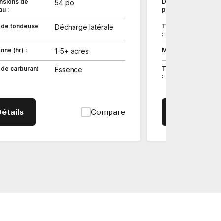
nsions de
Dimensions de
54 po
au :
plateau :
 de tondeuse
Type de tondeuse
Décharge latérale
:
ne (hr) :
Moyenne (hr) :
1-5+ acres
 de carburant
Type de carburant
Essence
:
uage nul
Z724XKW354 Tondeuse à rayon de braquage nul
Z725
étails
Compare
Détails